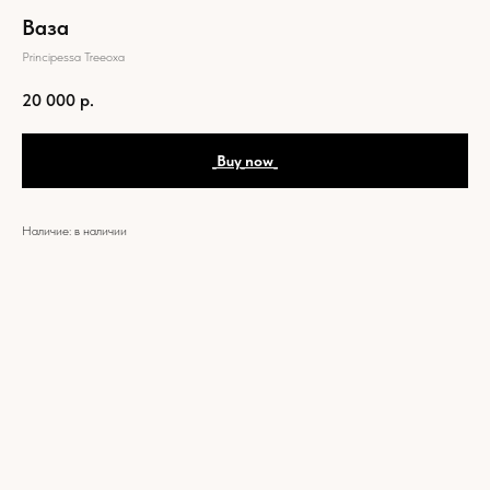
Ваза
Principessa Treeoxa
20 000
р.
_Buy_now_
Наличие: в наличии