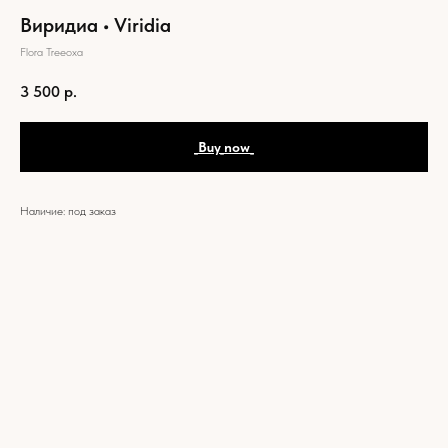
Виридиа • Viridia
Flora Treeoxa
3 500
р.
_Buy_now_
Наличие: под заказ