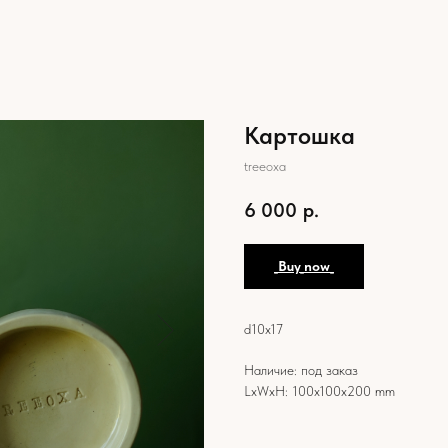
Картошка
treeoxa
6 000
р.
_Buy_now_
d10х17
Наличие: под заказ
LxWxH: 100x100x200 mm