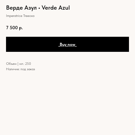
Верде Азул • Verde Azul
Imperatrice Treeoxa
7 500
р.
_Buy_now_
Объем | мл.: 250
Наличие: под заказ