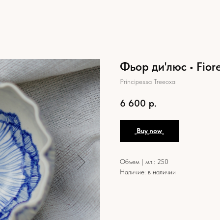
Фьор ди'люс • Fior
Principessa Treeoxa
6 600
р.
_Buy_now_
Объем | мл.: 250
Наличие: в наличии