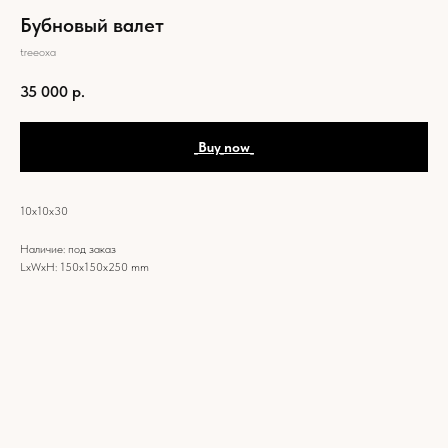
Бубновый валет
treeoxa
35 000
р.
_Buy_now_
10х10х30
Наличие: под заказ
LxWxH: 150x150x250 mm