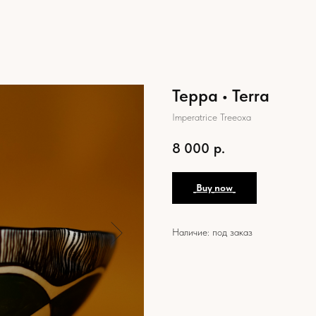
Терра • Terra
Imperatrice Treeoxa
8 000
р.
_Buy_now_
Наличие: под заказ